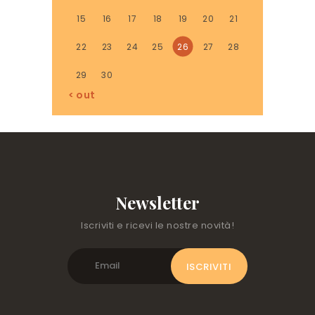
15
16
17
18
19
20
21
22
23
24
25
26
27
28
29
30
« out
Newsletter
Iscriviti e ricevi le nostre novità!