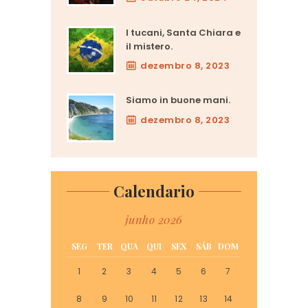
I tucani, Santa Chiara e
il mistero.
dezembro 8, 2023
Siamo in buone mani.
dezembro 8, 2023
Calendario
junho 2026
SEG
TER
QUA
QUI
SEX
SÁB
DOM
1
2
3
4
5
6
7
8
9
10
11
12
13
14